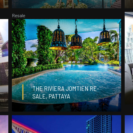
Resale
ДЕТАЛИ
฿ 4 000 000
THE RIVIERA JOMTIEN RE-
SALE, PATTAYA
студия
0