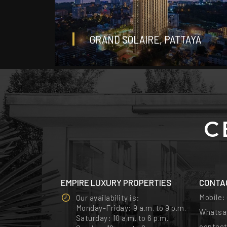
GRAND SOLAIRE, PATTAYA
студия
0
С
EMPIRE LUXURY PROPERTIES
CONTA
Mobile
Our availability is:
Monday-Friday: 9 a.m. to 9 p.m.
Whatsa
Saturday: 10 a.m. to 6 p.m.
contac