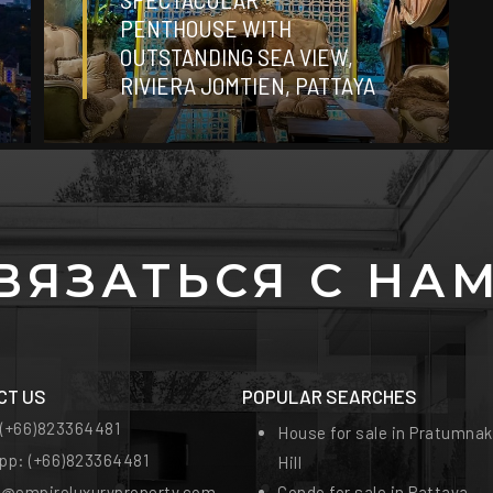
PENTHOUSE WITH
OUTSTANDING SEA VIEW,
202
RIVIERA JOMTIEN, PATTAYA
2
2
m²
ВЯЗАТЬСЯ С НА
CT US
POPULAR SEARCHES
:
(+66)823364481
House for sale in Pratumnak
pp:
(+66)823364481
Hill
t@empireluxuryproperty.com
Condo for sale in Pattaya