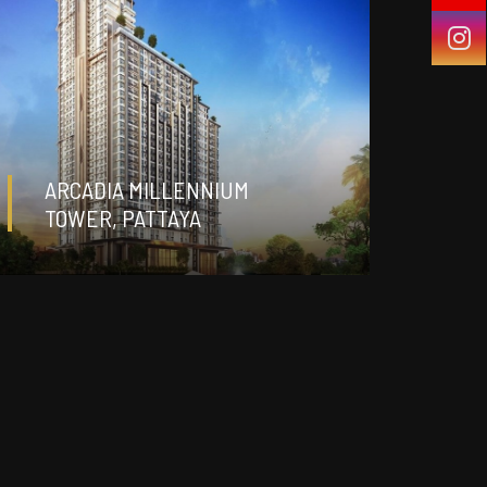
ДЕТАЛИ
฿ 4 000 000
ARCADIA MILLENNIUM
TOWER, PATTAYA
студия
0