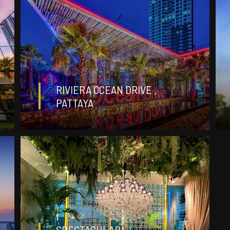
ДЕТАЛИ
฿ 4 336 000
RIVIERA OCEAN DRIVE ,
PATTAYA
студия
0
ДЕТАЛИ
฿
26 000 000
SPECTACULAR