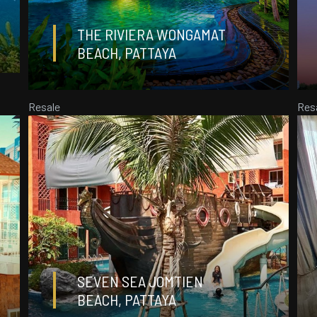
THE RIVIERA WONGAMAT
BEACH, PATTAYA
студия
0
Resale
Res
ДЕТАЛИ
฿ 2 419 000
SEVEN SEA JOMTIEN
36,5
BEACH, PATTAYA
1
0
m²