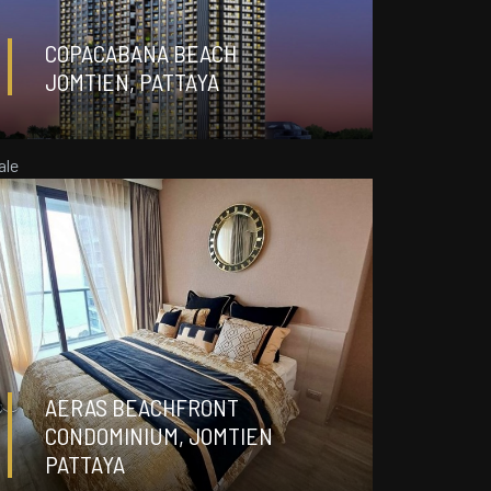
COPACABANA BEACH
студия
0
JOMTIEN, PATTAYA
35 m²
ale
ДЕТАЛИ
฿ 3 654 000
AERAS BEACHFRONT
CONDOMINIUM, JOMTIEN
PATTAYA
1
1