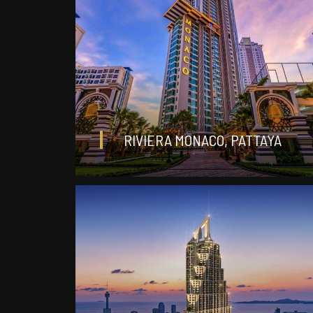
ДЕТАЛИ
฿ 2 945 000
RIVIERA MONACO, PATTAYA
студия
0
ДЕТАЛИ
฿ 4 000 000