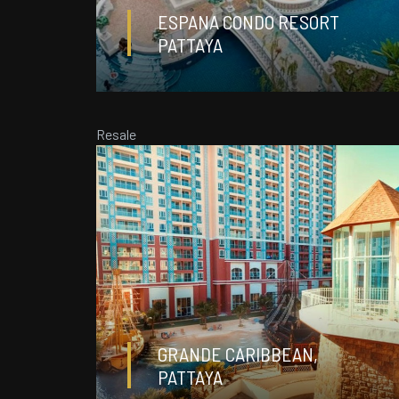
ESPANA CONDO RESORT
PATTAYA
35
1
1
m²
Resale
ДЕТАЛИ
฿ 2 285 000
GRANDE CARIBBEAN,
1
1
PATTAYA
36,23 m²