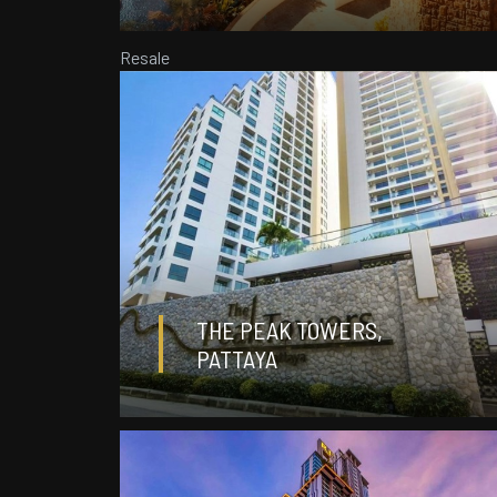
Resale
ДЕТАЛИ
฿ 2 299 500
THE PEAK TOWERS,
студия
1
PATTAYA
30,06 m²