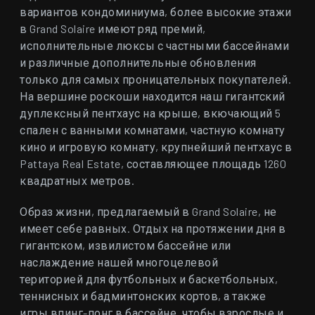
вариантов кондоминиума, более высокие этажи
в Grand Solaire имеют ряд премий,
исполнительные люксы с частными бассейнами
и различные дополнительные обновления
только для самых проницательных покупателей.
На вершине роскоши находится наш гигантский
дуплексный пентхаус на крыше, вкючающий 5
спален с ванными комнатами, частную комнату
кино и игровую комнату, крупнейший пентхаус в
Pattaya Real Estate, составляющее площадь 1260
квадратных метров.
Образ жизни, предлагаемый в Grand Solaire, не
имеет себе равных. Отдых на протяжении дня в
гигантском, извилистом бассейне или
наслаждение нашей многоцелевой
територией для футбольных и баскетбольных,
теннисных и бадминтонских кортов, а также
игры впинг-понг в бассейне, чтобы взрослые и