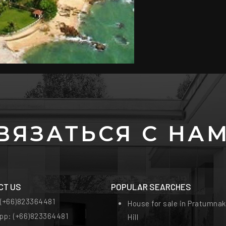
ВЯЗАТЬСЯ С НА
CT US
POPULAR SEARCHES
:
(+66)823364481
House for sale in Pratumnak
pp:
(+66)823364481
Hill