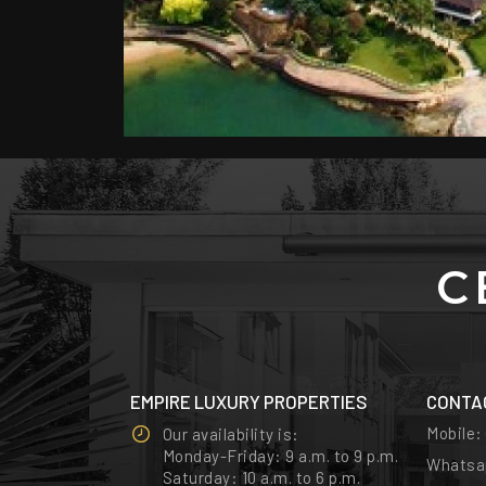
С
EMPIRE LUXURY PROPERTIES
CONTA
Mobile
Our availability is:
Monday-Friday: 9 a.m. to 9 p.m.
Whatsa
Saturday: 10 a.m. to 6 p.m.